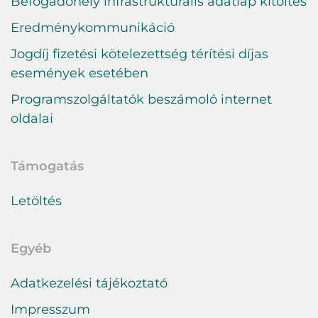
Bejelentkezés
Befogadóhely infrastrukturális adatlap kitöltés
E-mail cím
Eredménykommunikáció
Jogdíj fizetési kötelezettség térítési díjas
események esetében
Jelszó
Programszolgáltatók beszámoló internet
oldalai
Belépés
Elfelejtett jelszó
Támogatás
Letöltés
Egyéb
Adatkezelési tájékoztató
Impresszum