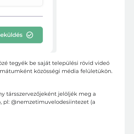
zé tegyék be saját települési rövid videó
formátumként közösségi média felületükön.
y társszervezőjeként jelöljék meg a
to, pl: @nemzetimuvelodesiintezet (a