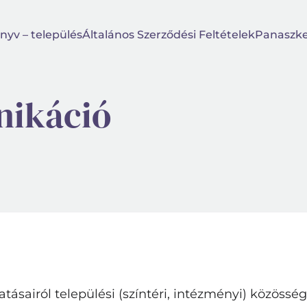
nyv – település
Általános Szerződési Feltételek
Panaszke
ikáció
tatásairól települési (színtéri, intézményi) közöss