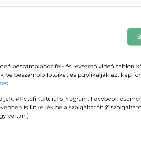
Bejelentkezés
deó beszámolóhoz fel- és levezető videó sablon kö
E-mail cím
k be beszámoló fotóikat és publikálják azt kép 
ltes
Jelszó
álják: #PetofiKulturálisProgram. Facebook esemén
övegben is linkeljék be a szolgáltatót: @szolgalta
gy váltani)
Belépés
Elfelejtett jelszó