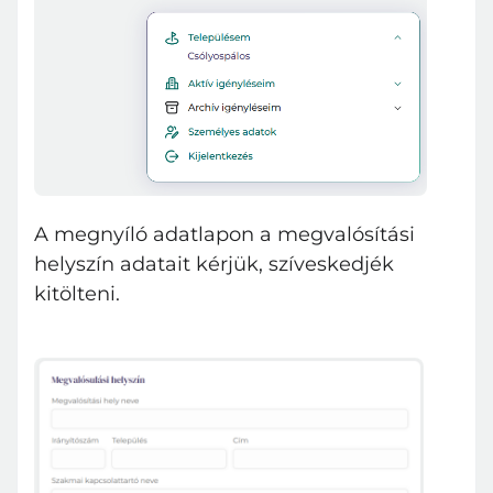
A megnyíló adatlapon a megvalósítási
helyszín adatait kérjük, szíveskedjék
kitölteni.
Bejelentkezés
E-mail cím
Jelszó