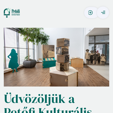
Üdvözöljük
a
Petőfi
Kulturális