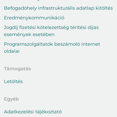
Bejelentkezés
Befogadóhely infrastrukturális adatlap kitöltés
E-mail cím
Eredménykommunikáció
Jogdíj fizetési kötelezettség térítési díjas
Jelszó
események esetében
Programszolgáltatók beszámoló internet
oldalai
Belépés
Elfelejtett jelszó
Támogatás
Letöltés
Egyéb
Adatkezelési tájékoztató