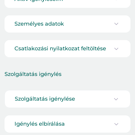
Személyes adatok
Csatlakozási nyilatkozat feltöltése
Szolgáltatás
igénylés
Szolgáltatás igénylése
Bejelentkezés
Igénylés elbírálása
E-mail cím