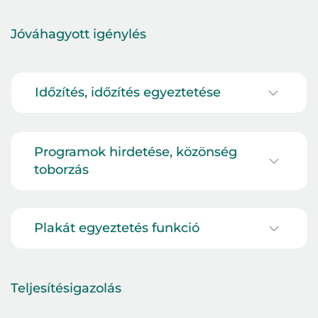
Jelszó
Jóváhagyott
igénylés
Időzítés, időzítés egyeztetése
Belépés
Elfelejtett jelszó
Programok hirdetése, közönség
toborzás
Plakát egyeztetés funkció
Teljesítésigazolás