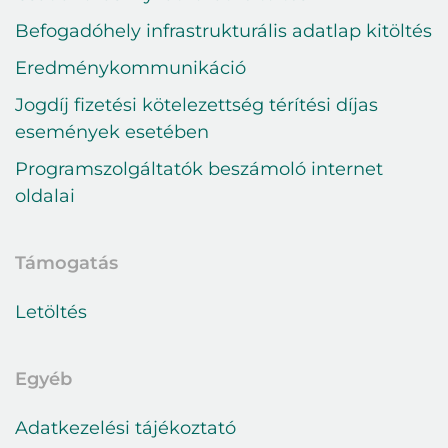
Bejelentkezés
Befogadóhely infrastrukturális adatlap kitöltés
E-mail cím
Eredménykommunikáció
Jogdíj fizetési kötelezettség térítési díjas
Jelszó
események esetében
Programszolgáltatók beszámoló internet
oldalai
Belépés
Elfelejtett jelszó
Támogatás
Letöltés
Egyéb
Adatkezelési tájékoztató