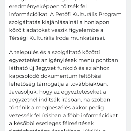
eredményeképpen töltsék fel
Belépés
Elfelejtett jelszó
információikat. A Petőfi Kulturális Program
szolgáltatás kiajánlásainál a honlapon
közölt adatokat veszik figyelembe a
Térségi Kulturális Iroda munkatársai.
A település és a szolgáltató közötti
egyeztetést az Igénylések menü pontban
látható új Jegyzet funkció és az ahhoz
kapcsolódó dokumentum feltöltési
lehetőség támogatja a továbbiakban.
Javasoljuk, hogy az egyeztetéseket a
Jegyzetnél indítsák írásban, ha szóban
történik a megbeszélés akkor pedig
vezessék fel írásban a főbb információkat
a későbbi esetleges félreértések