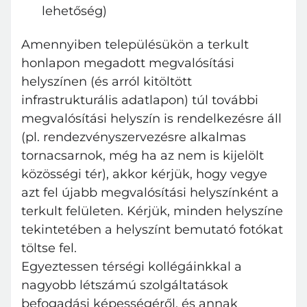
lehetőség)
Amennyiben településükön a terkult
honlapon megadott megvalósítási
helyszínen (és arról kitöltött
infrastrukturális adatlapon) túl további
megvalósítási helyszín is rendelkezésre áll
(pl. rendezvényszervezésre alkalmas
tornacsarnok, még ha az nem is kijelölt
közösségi tér), akkor kérjük, hogy vegye
azt fel újabb megvalósítási helyszínként a
Bejelentkezés
terkult felületen. Kérjük, minden helyszíne
E-mail cím
tekintetében a helyszínt bemutató fotókat
töltse fel.
Egyeztessen térségi kollégáinkkal a
Jelszó
nagyobb létszámú szolgáltatások
befogadási képességéről, és annak