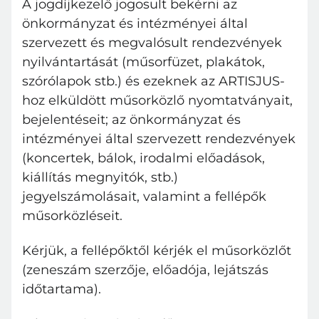
A jogdíjkezelő jogosult bekérni az
önkormányzat és intézményei által
szervezett és megvalósult rendezvények
nyilvántartását (műsorfüzet, plakátok,
szórólapok stb.) és ezeknek az ARTISJUS-
hoz elküldött műsorközlő nyomtatványait,
bejelentéseit; az önkormányzat és
intézményei által szervezett rendezvények
Bejelentkezés
(koncertek, bálok, irodalmi előadások,
E-mail cím
kiállítás megnyitók, stb.)
jegyelszámolásait, valamint a fellépők
műsorközléseit.
Jelszó
Kérjük, a fellépőktől kérjék el műsorközlőt
(zeneszám szerzője, előadója, lejátszás
Belépés
Elfelejtett jelszó
időtartama).