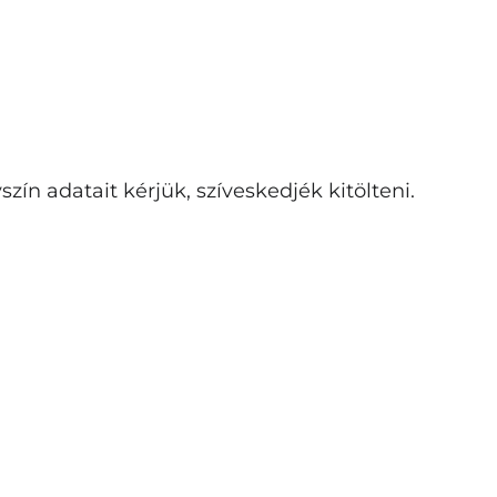
ín adatait kérjük, szíveskedjék kitölteni.
Bejelentkezés
E-mail cím
Jelszó