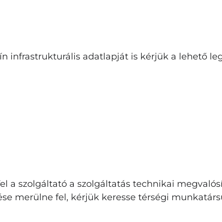
Belépés
Elfelejtett jelszó
n infrastrukturális adatlapját is kérjük a lehető 
 fel a szolgáltató a szolgáltatás technikai megval
se merülne fel, kérjük keresse térségi munkatárs