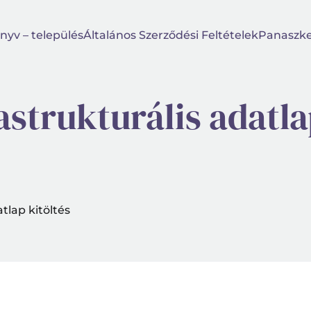
nyv – település
Általános Szerződési Feltételek
Panaszke
astrukturális adatl
tlap kitöltés