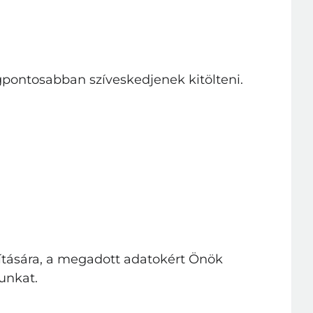
legpontosabban szíveskedjenek kitölteni.
ósítására, a megadott adatokért Önök
unkat.